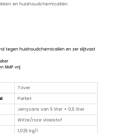
ekken en huishoudchemicaliën.
nd tegen huishoudchemicaliën en zer slijtvast
uiker
n NMP vrij
Tover
l
Parket
Jerrycans van 5 liter + 0,5 liter
Witte/roze vloeistof
1,025 kg/l