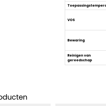
Onderhoudsproducten
Toepassingstemper
Restpartijen
Vloeren
Over vloeren
VOS
Parket
Toebehoren
Laminaat
Contact
Bewaring
Vinyl
Video’s en fotogalerij
Kurk
Reinigen van
Brochures
gereedschap
roducten