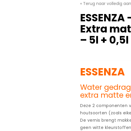
« Terug naar volledig aa
ESSENZA –
Extra ma
– 5l + 0,5
ESSENZA
Water gedrag
extra matte 
Deze 2 componenten ver
houtsoorten (zoals eik
De vernis brengt makke
geen witte kleurstoffen