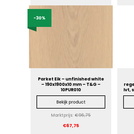
-30%
Parket Eik – unfinished white
– 190x1900x10 mm – T&G –
rege
10PUR010
lvt,
Bekijk product
Marktprijs:
€96,75
€67,75