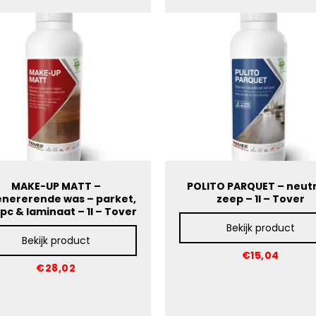
MAKE-UP MATT –
POLITO PARQUET – neut
nererende was – parket,
zeep – 1l – Tover
 spc & laminaat – 1l – Tover
Bekijk product
Bekijk product
€15,04
€28,02