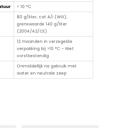
atuur
> 10 °C
80 g/liter, cat A/i (WG),
grenswaarde 140 g/liter
(2004/42/CE)
12 maanden in verzegelde
verpakking bij >10 °C – Niet
vorstbestendig
Onmiddellijk na gebruik met
water en neutrale zeep