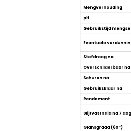
Mengverhouding
pH
Gebruikstijd mengse
Eventuele verdunnin
Stofdroog na
Overschilderbaar na
Schuren na
Gebruiksklaar na
Rendement
WEBSHOP I Woodeko
Eiken Parket
Laminaat
Deuren
Slijtvastheid na 7 da
Vinyl – PVC – 
Plafond- en wandpanelen
Glansgraad (60°)
Ondervloeren