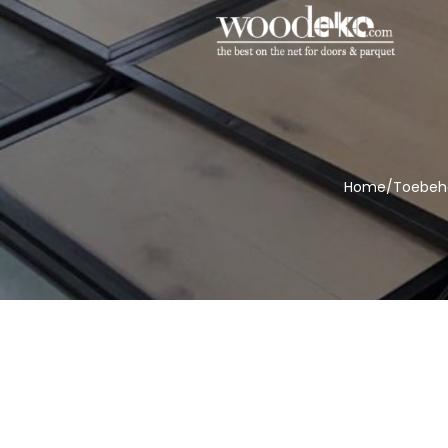
Home
/
Toebeh