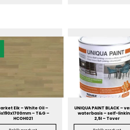
arket Eik – White Oil –
UNIQUA PAINT BLACK – ve
5x190x1700mm – T&G –
waterbasis – self-linkin
HCOH021
2,5l – Tover