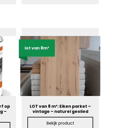
lot van 8m²
rf op
LOT van 8 m²: Eiken parket –
g –
vintage – naturel geolied
Bekijk product