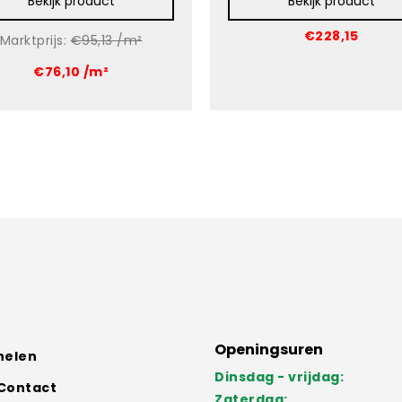
Bekijk product
Bekijk product
€228,15
Marktprijs:
€95,13 /m²
€76,10 /m²
Openingsuren
nelen
Dinsdag - vrijdag:
Contact
Zaterdag: