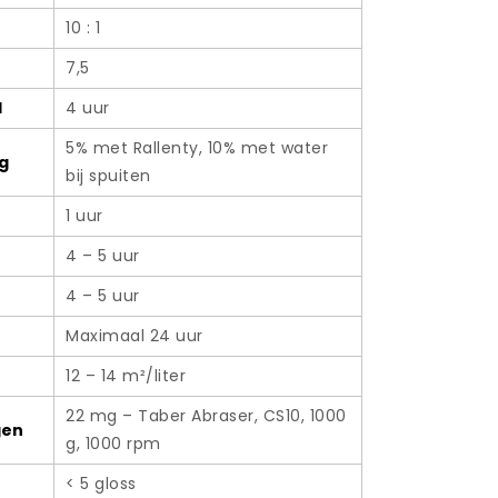
10 : 1
7,5
l
4 uur
5% met Rallenty, 10% met water
g
bij spuiten
1 uur
4 – 5 uur
4 – 5 uur
Maximaal 24 uur
12 – 14 m²/liter
22 mg – Taber Abraser, CS10, 1000
gen
g, 1000 rpm
SPC
< 5 gloss