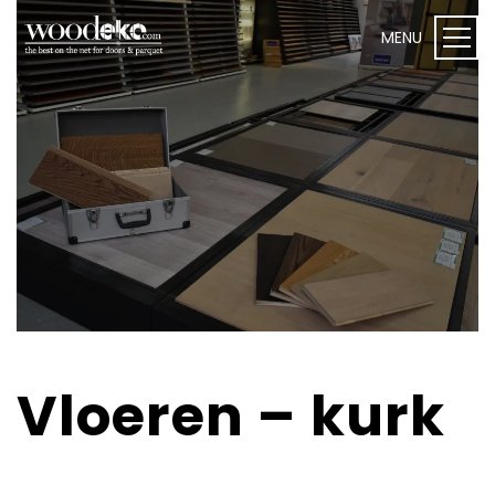
WEBSHOP I Woodeko
Deuren
Plafond- en wandpanelen
Onderhoudsproducten
Vloeren – kurk
Vloeren
Toebehoren