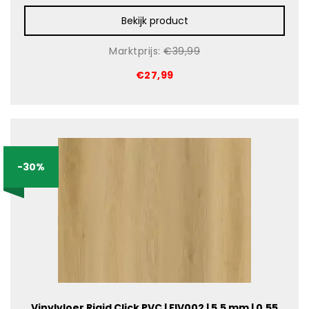
Bekijk product
Marktprijs:
€39,99
€27,99
-30%
Vinylvloer Rigid Click PVC | FIV002 | 5,5 mm | 0,55