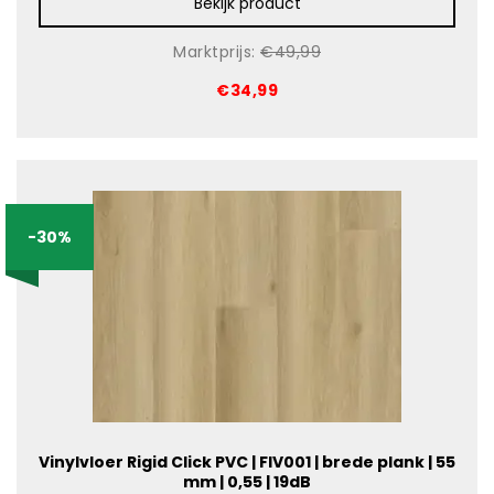
Bekijk product
Marktprijs:
€49,99
€34,99
-30%
Vinylvloer Rigid Click PVC | FIV001 | brede plank | 55
mm | 0,55 | 19dB