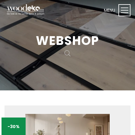
WEBSHOP
WEBSHOP I Woodeko
Deuren
Plafond- en wandpanelen
Onderhoudsproducten
Vloeren
Toebehoren
-30%