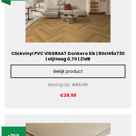
Contact
Video’s en fotogalerij
Brochures
Clickvinyl PVC VISGRAAT Donkere Eik | 60x146x730
| slijtlaag 0,70 | 21dB
Bekijk product
Marktprijs:
€55,99
€38,99
-30%