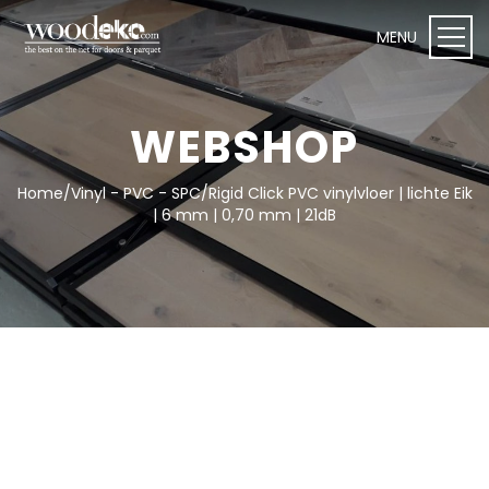
WEBSHOP
Home
/
Vinyl - PVC - SPC
/
Rigid Click PVC vinylvloer | lichte Eik
WEBSHOP I Woodeko
| 6 mm | 0,70 mm | 21dB
Deuren
Plafond- en wandpanelen
Onderhoudsproducten
Vloeren
Toebehoren