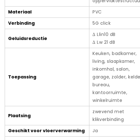
oppervlaktestructuu
Materiaal
PVC
Verbinding
5G click
∆ Llin10 dB
Geluidsreductie
∆ Lw 21 dB
Keuken, badkamer,
living, slaapkamer,
inkomhal, salon,
Toepassing
garage, zolder, kelde
bureau,
kantoorruimte,
winkelruimte
zwevend met
Plaatsing
klikverbinding
Geschikt voor vloerverwarming
Ja