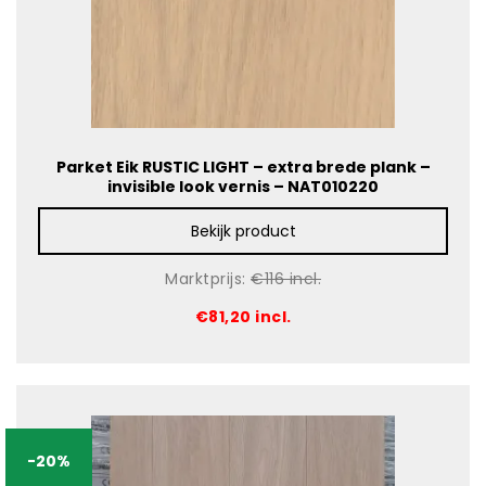
Parket Eik RUSTIC LIGHT – extra brede plank –
invisible look vernis – NAT010220
Bekijk product
Marktprijs:
€116 incl.
€81,20 incl.
-20%