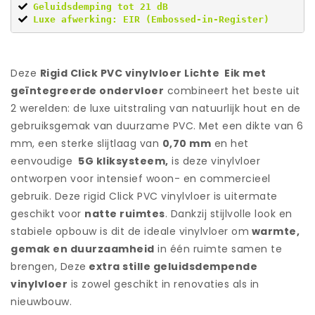
|
6
Luxe afwerking: EIR (Embossed-in-Register)
mm
|
0,70
Deze
Rigid Click PVC vinylvloer Lichte Eik met
mm
|
geïntegreerde ondervloer
combineert het beste uit
21dB
2 werelden: de luxe uitstraling van natuurlijk hout en de
aantal
gebruiksgemak van duurzame PVC. Met een dikte van 6
mm, een sterke slijtlaag van
0,70 mm
en het
eenvoudige
5G kliksysteem,
is deze vinylvloer
ontworpen voor intensief woon- en commercieel
gebruik. Deze rigid Click PVC vinylvloer is uitermate
geschikt voor
natte ruimtes
. Dankzij stijlvolle look en
stabiele opbouw is dit de ideale vinylvloer om
warmte,
gemak en duurzaamheid
in één ruimte samen te
brengen, Deze
extra stille geluidsdempende
vinylvloer
is zowel geschikt in renovaties als in
nieuwbouw.