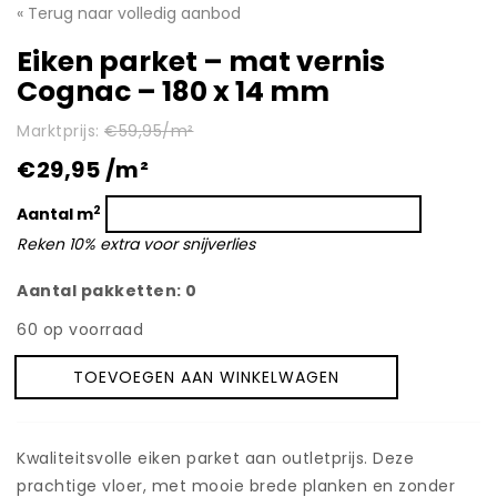
Contact
« Terug naar volledig aanbod
Eiken parket – mat vernis
Video’s en fotogalerij
Cognac – 180 x 14 mm
Brochures
Marktprijs:
€59,95/m²
€29,95 /m²
2
Aantal m
Reken 10% extra voor snijverlies
Aantal pakketten:
0
60 op voorraad
TOEVOEGEN AAN WINKELWAGEN
Eiken
parket
-
mat
Kwaliteitsvolle eiken parket aan outletprijs. Deze
vernis
prachtige vloer, met mooie brede planken en zonder