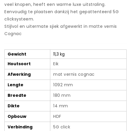
Cognac
veel knopen, heeft een warme luxe uitstraling.
-
Eenvoudig te plaatsen dankzij het gepattenteerd 5G
180
x
clicksysteem.
14
Stijlvol en uitermate sjiek afgewerkt in matte vernis
mm
Cognac
aantal
Gewicht
11,3 kg
Houtsoort
Eik
Afwerking
mat vernis cognac
Lengte
1092 mm
Breedte
180 mm
Dikte
14 mm
Opbouw
HDF
Verbinding
5G click