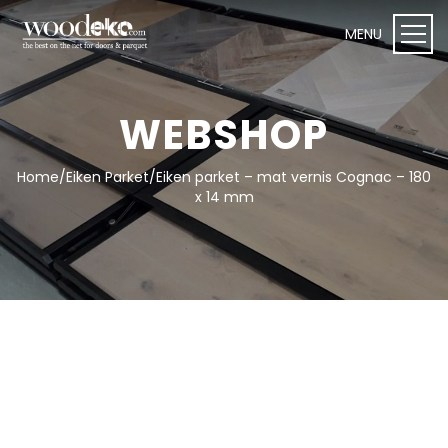
WEBSHOP
Home
/
Eiken Parket
/
Eiken parket – mat vernis Cognac – 180
WEBSHOP I Woodeko
x 14 mm
Deuren
Plafond- en wandpanelen
Onderhoudsproducten
Vloeren
Toebehoren