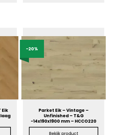
-20%
 Eik
Parket Eik – Vintage –
tlaag
Unfinished – T&G
-14x190x1900 mm – HCCO220
Bekijk product