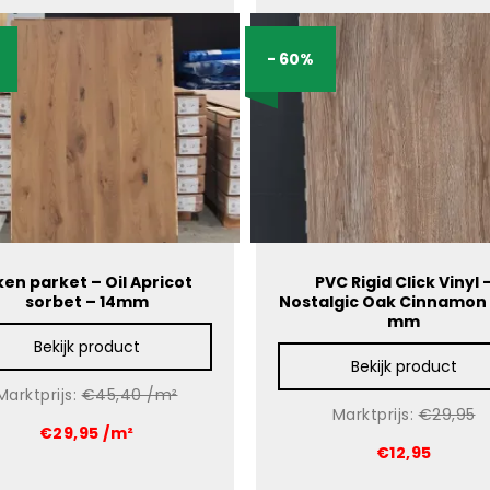
- 60%
ken parket – Oil Apricot
PVC Rigid Click Vinyl 
sorbet – 14mm
Nostalgic Oak Cinnamon 
mm
Bekijk product
Bekijk product
Marktprijs:
€45,40 /m²
Marktprijs:
€29,95
€29,95 /m²
€12,95