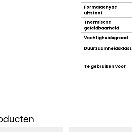
Onderhoudsproducten
Formaldehyde
Restpartijen
uitstoot
Vloeren
Over vloeren
Thermische
geleidbaarheid
Parket
Toebehoren
Vochtigheidsgraad
Laminaat
Contact
Duurzaamheidsklass
Vinyl
Video’s en fotogalerij
Kurk
Te gebruiken voor
Brochures
roducten