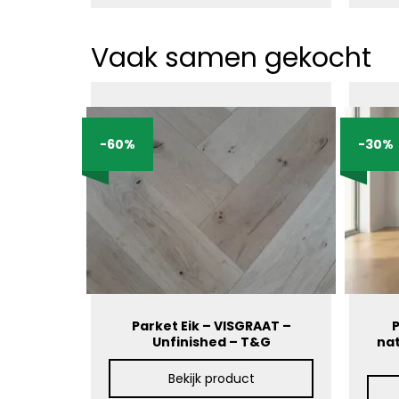
Vaak samen gekocht
-60%
-30%
Parket Eik – VISGRAAT –
P
Unfinished – T&G
nat
Bekijk product