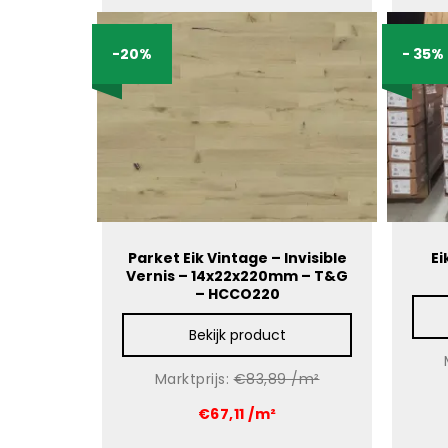
-20%
- 35%
Parket Eik Vintage – Invisible
Ei
Vernis – 14x22x220mm – T&G
– HCCO220
Bekijk product
Marktprijs:
€83,89 /m²
€67,11 /m²