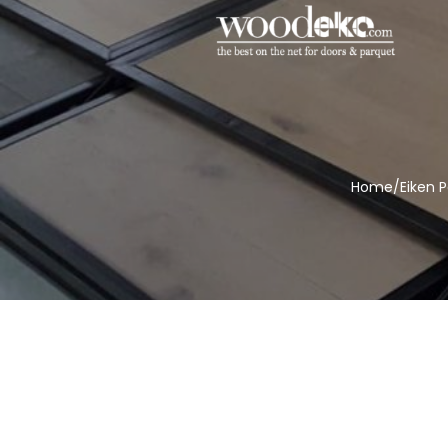
Home
/
Eiken P