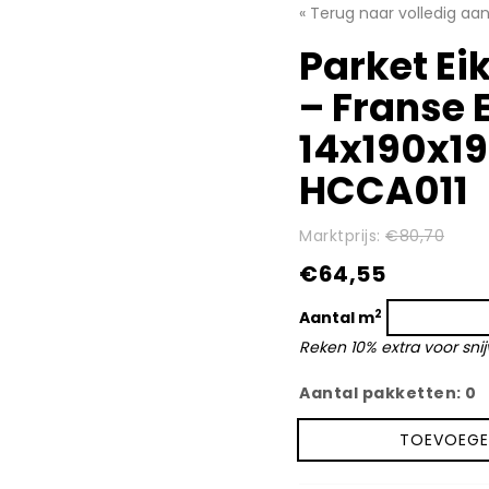
« Terug naar volledig aa
Parket Ei
– Franse 
14x190x1
HCCA011
Marktprijs:
€80,70
€64,55
2
Aantal m
Reken 10% extra voor snij
Aantal pakketten:
0
TOEVOEGE
Parket
Eik