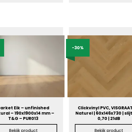
-30%
arket Eik – unfinished
Clickvinyl PVC, VISGRAAT
ural – 190x1900x14 mm –
Naturel | 60x146x730 | slij
T&G – PUR013
0,70 | 21dB
Bekijk product
Bekijk product