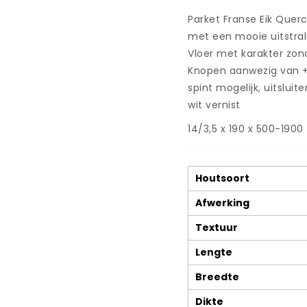
-
White
Parket Franse Eik Quer
Lacquer
met een mooie uitstral
-
Vloer met karakter zond
Franse
Knopen aanwezig van +
Eik
14x190x1900mm
spint mogelijk, uitsluit
-
wit vernist
T&G
-
14/3,5 x 190 x 500-1900
HCCA011
aantal
Houtsoort
Afwerking
Textuur
Lengte
Breedte
Dikte