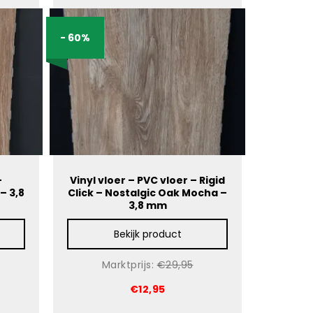
- 60%
–
Vinyl vloer – PVC vloer – Rigid
– 3,8
Click – Nostalgic Oak Mocha –
3,8 mm
Bekijk product
Marktprijs:
€29,95
€12,95