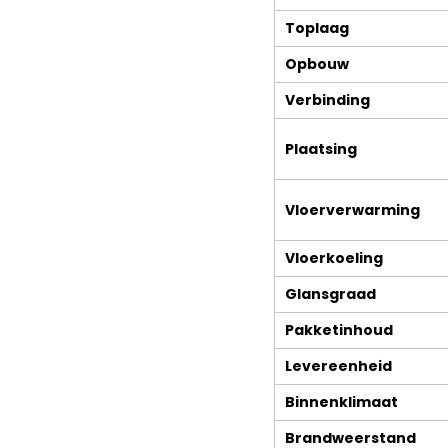
Toplaag
Opbouw
Verbinding
Plaatsing
Vloerverwarming
Vloerkoeling
Glansgraad
Pakketinhoud
WEBSHOP I Woodeko
Eiken Parket
Levereenheid
Laminaat
Deuren
Binnenklimaat
Vinyl – PVC – 
Plafond- en wandpanelen
Brandweerstand
Ondervloeren