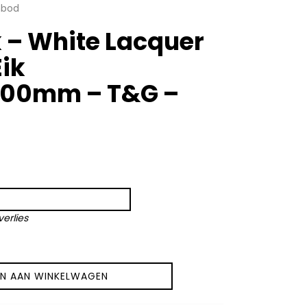
nbod
k – White Lacquer
Eik
900mm – T&G –
verlies
N AAN WINKELWAGEN