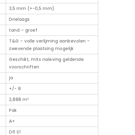
3,5 mm (+-0,5 mm)
Drielaags
tand – groef
T&G – volle verlijming aanbevolen –
zwevende plaatsing mogelijk
Geschikt, mits naleving geldende
voorschriften
ja
+/- 8
2,888 m²
Pak
A+
SPC
Dfl S1