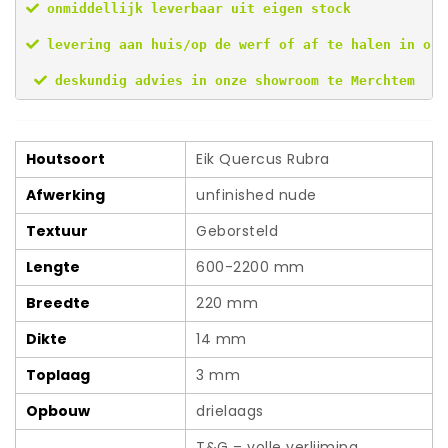
 onmiddellijk leverbaar uit eigen stock
 levering aan huis/op de werf of af te halen in ons
 deskundig advies in onze showroom te Merchtem
Houtsoort
Eik Quercus Rubra
Afwerking
unfinished nude
Textuur
Geborsteld
Lengte
600-2200 mm
Breedte
220 mm
Dikte
14 mm
Toplaag
3 mm
Opbouw
drielaags
T&G – volle verlijming