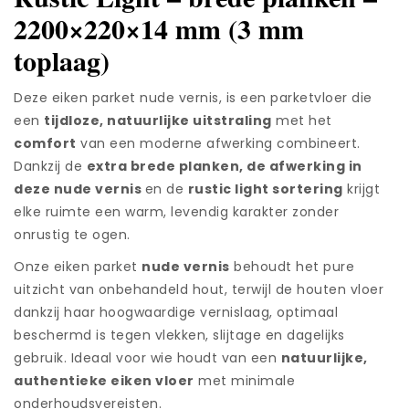
vernis
2200×220×14 mm (3 mm
-
extra
toplaag)
brede
plank
Deze eiken parket nude vernis, is een parketvloer die
-
een
tijdloze, natuurlijke uitstraling
met het
NAT013220
aantal
comfort
van een moderne afwerking combineert.
Dankzij de
extra brede planken, de afwerking in
deze nude vernis
en de
rustic light sortering
krijgt
elke ruimte een warm, levendig karakter zonder
onrustig te ogen.
Onze eiken parket
nude
vernis
behoudt het pure
uitzicht van onbehandeld hout, terwijl de houten vloer
dankzij haar hoogwaardige vernislaag, optimaal
beschermd is tegen vlekken, slijtage en dagelijks
gebruik. Ideaal voor wie houdt van een
natuurlijke,
authentieke eiken vloer
met minimale
onderhoudsvereisten.