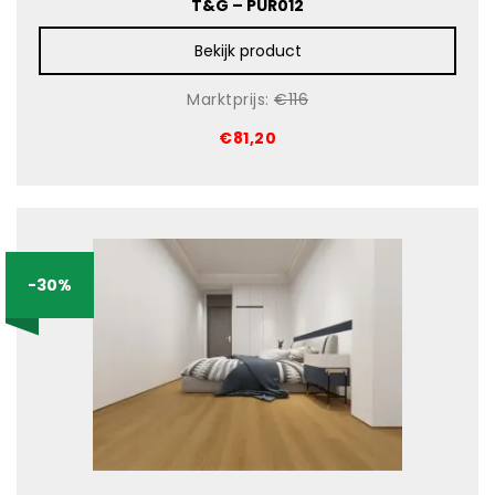
T&G – PUR012
Bekijk product
Marktprijs:
€116
€81,20
-30%