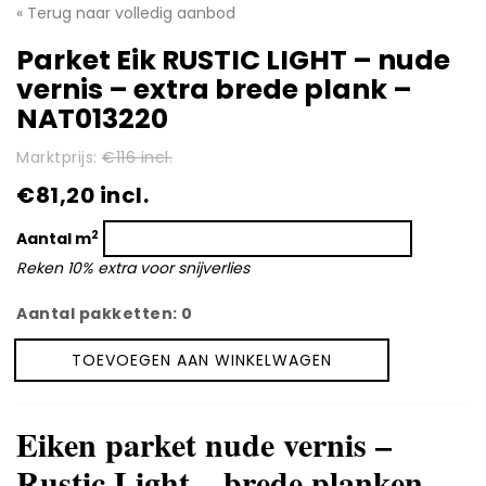
Contact
« Terug naar volledig aanbod
Parket Eik RUSTIC LIGHT – nude
Video’s en fotogalerij
vernis – extra brede plank –
Brochures
NAT013220
Marktprijs:
€116 incl.
€81,20 incl.
2
Aantal m
Reken 10% extra voor snijverlies
Aantal pakketten:
0
TOEVOEGEN AAN WINKELWAGEN
Parket
Eik
RUSTIC
Eiken parket nude vernis –
LIGHT
-
Rustic Light – brede planken –
nude