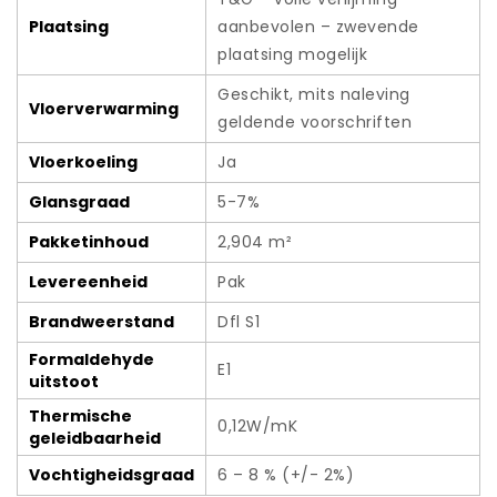
Plaatsing
aanbevolen – zwevende
plaatsing mogelijk
Geschikt, mits naleving
Vloerverwarming
geldende voorschriften
Vloerkoeling
Ja
Glansgraad
5-7%
Pakketinhoud
2,904 m²
Levereenheid
Pak
Brandweerstand
Dfl S1
Formaldehyde
E1
uitstoot
Thermische
0,12W/mK
geleidbaarheid
Vochtigheidsgraad
6 – 8 % (+/- 2%)