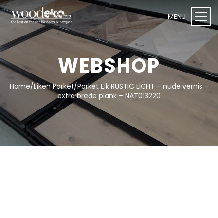
WEBSHOP
Home
/
Eiken Parket
/
Parket Eik RUSTIC LIGHT – nude vernis –
WEBSHOP I Woodeko
extra brede plank – NAT013220
Deuren
Plafond- en wandpanelen
Onderhoudsproducten
Vloeren
Toebehoren