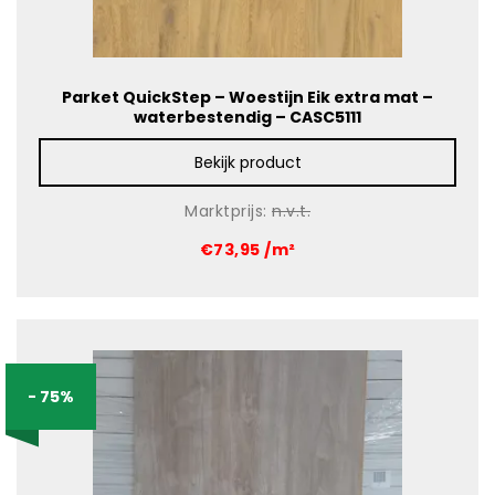
Parket QuickStep – Woestijn Eik extra mat –
waterbestendig – CASC5111
Bekijk product
Marktprijs:
n.v.t.
€73,95 /m²
- 75%