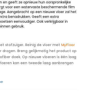
n en geeft ze opnieuw hun oorspronkelijke
rgt voor een watervaste beschermende film
jtage. Aangebracht op een nieuwe vloer zal het
extra benadrukken. Geeft een extra
etsen eenvoudiger. Ook verkrijgbaar in
 binnen gebruik.
met stofzuiger. Reinig de vloer met
MyFloor
r drogen. Breng gelijkmatig het product op
fiber doek. Op nieuwe vloeren is één laag
vloeren kan een tweede laag aanbrengen
he
SPC