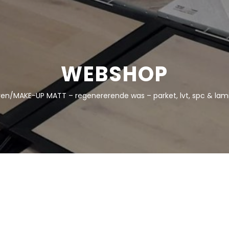
WEBSHOP
ren
/
MAKE-UP MATT – regenererende was – parket, lvt, spc & lami