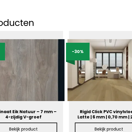
Plafond- en wandpanelen
Ondervloeren
Onderhoudsproducten
roducten
Restpartijen
Vloeren
Over vloeren
Parket
Toebehoren
-30%
Laminaat
Contact
Vinyl
Video’s en fotogalerij
Kurk
Brochures
naat Eik Natuur – 7 mm –
Rigid Click PVC vinylvloe
4-zijdig V-groef
Latte | 6 mm | 0,70 mm | 
Bekijk product
Bekijk product