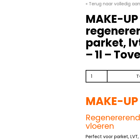
« Terug naar volledig aa
MAKE-UP
regenere
parket, l
– 1l – Tov
MAKE-
T
UP
MATT
-
MAKE-UP
regenererende
was
-
Regenererend
parket,
lvt,
vloeren
spc
&
Perfect voor parket, LVT