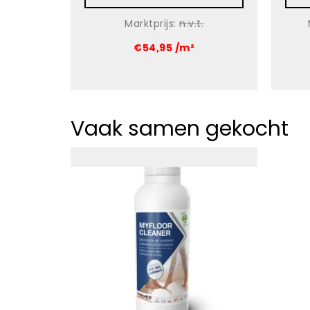
Marktprijs:
n.v.t.
€54,95 /m²
Vaak samen gekocht