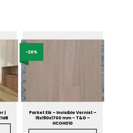
-20%
r |
Parket Eik – Invisible Vernist –
21dB
15x190x1700 mm – T&G –
HCOH010