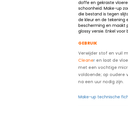
laminaat
doffe en gekraste vloere
-
schoonheid. Make-up zo
1l
die bestand is tegen sli
-
de kleur en de tekening 
Tover
bescherming en maakt po
aantal
glossy versie. Enkel voor
–
GEBRUIK
Verwijder stof en vuil 
Cleane
r
en laat de vloe
met een vochtige micro
voldoende; op oudere 
na een uur nodig zijn.
_
Make-up technische fic
WEBSHOP I Woodeko
Eiken Parket
Laminaat
Deuren
Vinyl – PVC – 