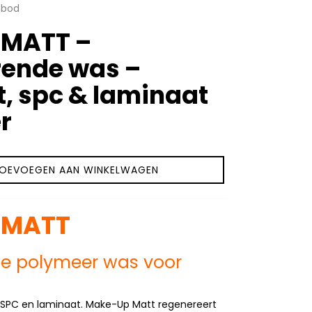
nbod
 MATT –
rende was –
vt, spc & laminaat
er
OEVOEGEN AAN WINKELWAGEN
 MATT
e polymeer was voor
, SPC en laminaat. Make-Up Matt regenereert