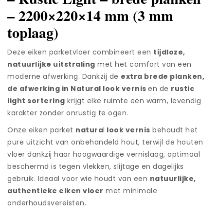
look
– 2200×220×14 mm (3 mm
vernis
-
toplaag)
extra
brede
Deze eiken parketvloer combineert een
tijdloze,
plank
natuurlijke uitstraling
met het comfort van een
-
NAT012220
moderne afwerking. Dankzij de
extra brede planken,
aantal
de afwerking in Natural look vernis
en de
rustic
light sortering
krijgt elke ruimte een warm, levendig
karakter zonder onrustig te ogen.
Onze eiken parket
natura
l
look vernis
behoudt het
pure uitzicht van onbehandeld hout, terwijl de houten
vloer dankzij haar hoogwaardige vernislaag, optimaal
beschermd is tegen vlekken, slijtage en dagelijks
gebruik. Ideaal voor wie houdt van een
natuurlijke,
authentieke eiken vloer
met minimale
onderhoudsvereisten.