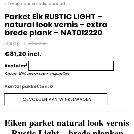
Contact
« Terug naar volledig aanbod
Parket Eik RUSTIC LIGHT –
Video’s en fotogalerij
natural look vernis – extra
Brochures
brede plank – NAT012220
Marktprijs:
€116 incl.
€81,20 incl.
2
Aantal m
Reken 10% extra voor snijverlies
Aantal pakketten:
0
TOEVOEGEN AAN WINKELWAGEN
Parket
Eik
RUSTIC
Eiken parket natural look vernis
LIGHT
-
– Rustic Light – brede planken
natural