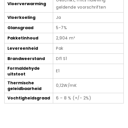
Geschikt, mits naleving
Vloerverwarming
geldende voorschriften
Vloerkoeling
Ja
Glansgraad
5-7%
Pakketinhoud
2,904 m²
Levereenheid
Pak
Brandweerstand
Dfl S1
Formaldehyde
E1
uitstoot
Thermische
0,12W/mK
geleidbaarheid
Vochtigheidsgraad
6 – 8 % (+/- 2%)