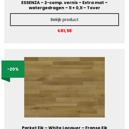
ESSENZA – 2-comp. vernis – Extra mat –
watergedragen – 1l + 0,1l – Tover
Bekijk product
€81,98
-20%
Parket Eik – White Lacquer – Franse Eik