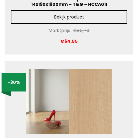
14x190x1900mm – T&G – HCCA011
Bekijk product
Marktprijs:
€80,70
€64,55
-30%