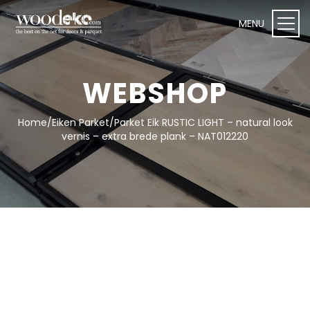
WEBSHOP
Home
/
Eiken Parket
/
Parket Eik RUSTIC LIGHT – natural look
WEBSHOP I Woodeko
vernis – extra brede plank – NAT012220
Deuren
Plafond- en wandpanelen
Onderhoudsproducten
Vloeren
Toebehoren