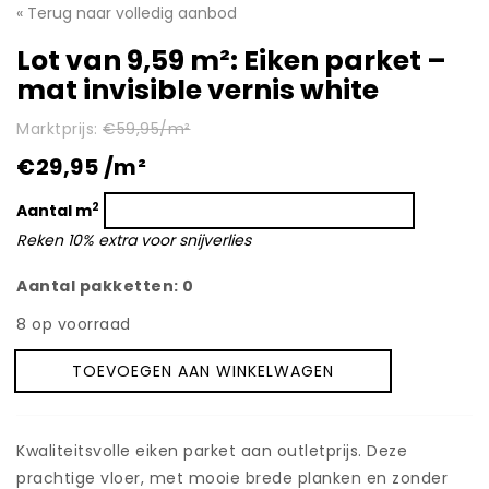
Contact
« Terug naar volledig aanbod
Lot van 9,59 m²: Eiken parket –
Video’s en fotogalerij
mat invisible vernis white
Brochures
Marktprijs:
€59,95/m²
€29,95 /m²
2
Aantal m
Reken 10% extra voor snijverlies
Aantal pakketten:
0
8 op voorraad
TOEVOEGEN AAN WINKELWAGEN
Lot
van
9,59
m²:
Kwaliteitsvolle eiken parket aan outletprijs. Deze
Eiken
prachtige vloer, met mooie brede planken en zonder