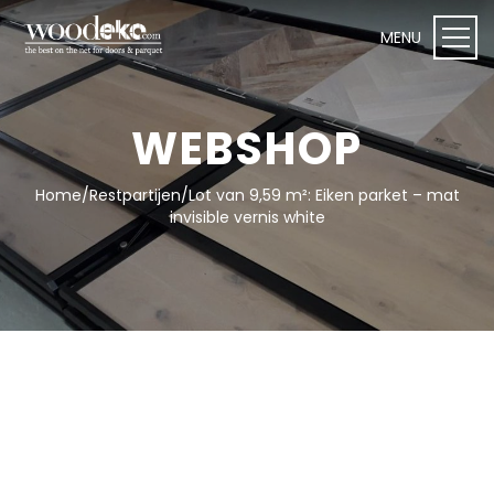
WEBSHOP
Home
/
Restpartijen
/
Lot van 9,59 m²: Eiken parket – mat
WEBSHOP I Woodeko
invisible vernis white
Deuren
Plafond- en wandpanelen
Onderhoudsproducten
Vloeren
Toebehoren