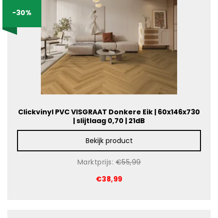
-30%
Clickvinyl PVC VISGRAAT Donkere Eik | 60x146x730
| slijtlaag 0,70 | 21dB
Bekijk product
Marktprijs:
€55,99
€38,99