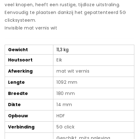
parket
veel knopen, heeft een rustige, tijdloze uitstraling.
-
Eenvoudig te plaatsen dankzij het gepattenteerd 5G
mat
invisible
clicksysteem.
vernis
Invisible mat vernis wit
white
aantal
Gewicht
11,3 kg
Houtsoort
Eik
Afwerking
mat wit vernis
Lengte
1092 mm
Breedte
180 mm
Dikte
14 mm
Opbouw
HDF
Verbinding
5G click
Geschikt, mits naleving