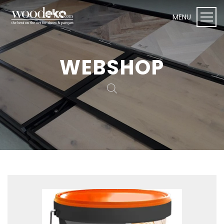
WEBSHOP
WEBSHOP I Woodeko
Deuren
Plafond- en wandpanelen
Onderhoudsproducten
Vloeren
Toebehoren